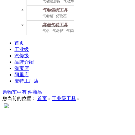
气动刻磨机
气动角磨机
气动切削工具
气动锯
切割机
气动曲线剪
其他气动工具
气钻
气动铲
气动除锈机
气动拉钉机
气动喷漆枪
气动黄油枪
综合系列
首页
工业级
汽修级
品牌介绍
淘宝店
阿里店
麦特工厂店
购物车中有
件商品
您当前的位置：
首页
»
工业级工具
»