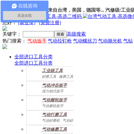
在线咨询
100%进口
气动工具
：
来自台湾，美国，德国等... 汽修级/工业
高选在线
我的订单
您好
！
[请登录]
[免费注册]
关键字：
高级搜索
热门搜索：
气动扳手
气动拉钉枪
气动螺丝刀
气动抛光机
气钻
全部进口工具分类
全部进口工具分类
工业级工具
砂磨工具
修磨工具
建筑工具
气动螺丝起子
气动冲击扳手
气动配件
强力销式扳手
双鎚打式扳手
气动棘轮扳手
双环锤打式扳手
气动棘轮扳手
强力冲击扳手
迷你棘轮扳手
迷你冲击扳手
气动打磨工具
直角式冲击扭力扳手
气动砂磨机
气动砂带机
气动抛光机
胎磨/除胶机
气动修磨工具