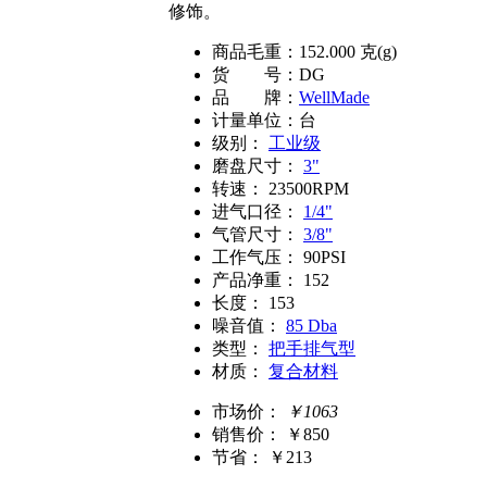
修饰。
商品毛重：
152.000
克(g)
货 号：
DG
品 牌：
WellMade
计量单位：
台
级别：
工业级
磨盘尺寸：
3"
转速：
23500RPM
进气口径：
1/4"
气管尺寸：
3/8"
工作气压：
90PSI
产品净重：
152
长度：
153
噪音值：
85 Dba
类型：
把手排气型
材质：
复合材料
市场价：
￥1063
销售价：
￥850
节省： ￥213