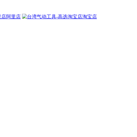
阿里店
淘宝店