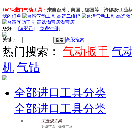
100%进口
气动工具
：
来自台湾，美国，德国等... 汽修级/工业
我的订单
淘宝店
您好
！
[请登录]
[免费注册]
关键字：
高级搜索
热门搜索：
气动扳手
气
机
气钻
全部进口工具分类
全部进口工具分类
工业级工具
砂磨工具
修磨工具
建筑工具
气动螺丝起子