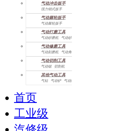
气动冲击扳手
气动配件
强力销式扳手
双鎚打式扳手
气动棘轮扳手
双环锤打式扳手
气动棘轮扳手
强力冲击扳手
迷你棘轮扳手
迷你冲击扳手
气动打磨工具
直角式冲击扭力扳手
气动砂磨机
气动砂带机
气动抛光机
胎磨/除胶机
气动修磨工具
气动刻磨机
气动角磨机
气动切削工具
气动锯
切割机
气动曲线剪
其他气动工具
气钻
气动铲
气动除锈机
气动拉钉机
气动喷漆枪
气动黄油枪
综合系列
首页
工业级
汽修级