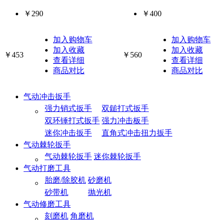
￥290
￥400
加入购物车
加入购物车
加入收藏
加入收藏
￥453
￥560
查看详细
查看详细
商品对比
商品对比
气动冲击扳手
强力销式扳手
双鎚打式扳手
双环锤打式扳手
强力冲击板手
迷你冲击扳手
直角式冲击扭力扳手
气动棘轮扳手
气动棘轮扳手
迷你棘轮扳手
气动打磨工具
胎磨/除胶机
砂磨机
砂带机
抛光机
气动修磨工具
刻磨机
角磨机