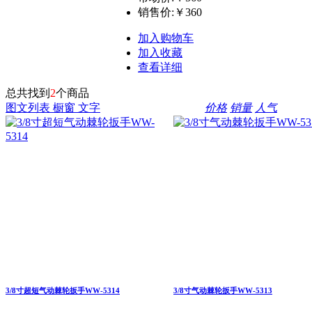
销售价:
￥360
加入购物车
加入收藏
查看详细
总共找到
2
个商品
图文列表
橱窗
文字
价格
销量
人气
3/8寸超短气动棘轮扳手WW-5314
3/8寸气动棘轮扳手WW-5313