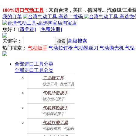
100%进口
气动工具
：
来自台湾，美国，德国等... 汽修级/工业
我的订单
淘宝店
您好
！
[请登录]
[免费注册]
关键字：
高级搜索
热门搜索：
气动扳手
气动拉钉枪
气动螺丝刀
气动抛光机
气钻
全部进口工具分类
全部进口工具分类
工业级工具
砂磨工具
修磨工具
建筑工具
气动螺丝起子
气动冲击扳手
气动配件
强力销式扳手
双鎚打式扳手
气动棘轮扳手
双环锤打式扳手
气动棘轮扳手
强力冲击扳手
迷你棘轮扳手
迷你冲击扳手
气动打磨工具
直角式冲击扭力扳手
气动砂磨机
气动砂带机
气动抛光机
胎磨/除胶机