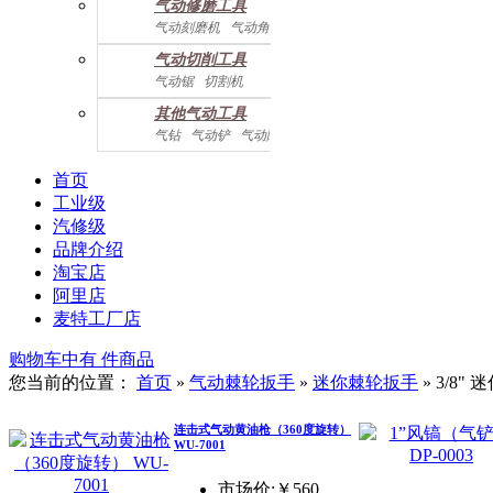
气动修磨工具
气动刻磨机
气动角磨机
气动切削工具
气动锯
切割机
气动曲线剪
其他气动工具
气钻
气动铲
气动除锈机
气动拉钉机
气动喷漆枪
气动黄油枪
综合系列
首页
工业级
汽修级
品牌介绍
淘宝店
阿里店
麦特工厂店
购物车中有
件商品
您当前的位置：
首页
»
气动棘轮扳手
»
迷你棘轮扳手
»
3/8"
连击式气动黄油枪（360度旋转）
WU-7001
市场价:￥560