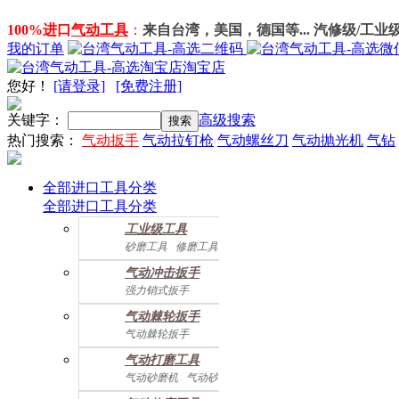
100%进口
气动工具
：
来自台湾，美国，德国等... 汽修级/工业
我的订单
淘宝店
您好
！
[请登录]
[免费注册]
关键字：
高级搜索
热门搜索：
气动扳手
气动拉钉枪
气动螺丝刀
气动抛光机
气钻
全部进口工具分类
全部进口工具分类
工业级工具
砂磨工具
修磨工具
建筑工具
气动螺丝起子
气动冲击扳手
气动配件
强力销式扳手
双鎚打式扳手
气动棘轮扳手
双环锤打式扳手
气动棘轮扳手
强力冲击扳手
迷你棘轮扳手
迷你冲击扳手
气动打磨工具
直角式冲击扭力扳手
气动砂磨机
气动砂带机
气动抛光机
胎磨/除胶机