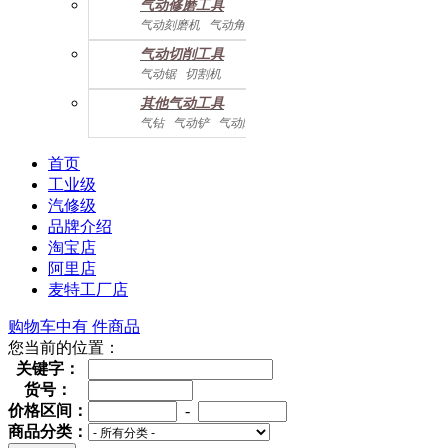
气动修磨工具
气动刻磨机
气动角磨机
气动切削工具
气动锯
切割机
气动曲线剪
其他气动工具
气钻
气动铲
气动除锈机
气动拉钉机
气动喷漆枪
气动黄油枪
综合系列
首页
工业级
汽修级
品牌介绍
淘宝店
阿里店
麦特工厂店
购物车中有
件商品
您当前的位置：
关键字：
货号：
价格区间：
-
商品分类：