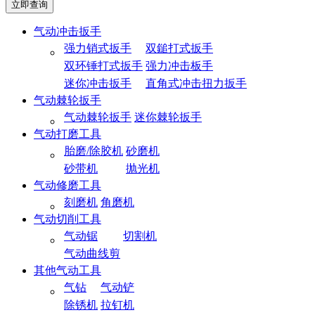
气动冲击扳手
强力销式扳手
双鎚打式扳手
双环锤打式扳手
强力冲击板手
迷你冲击扳手
直角式冲击扭力扳手
气动棘轮扳手
气动棘轮扳手
迷你棘轮扳手
气动打磨工具
胎磨/除胶机
砂磨机
砂带机
抛光机
气动修磨工具
刻磨机
角磨机
气动切削工具
气动锯
切割机
气动曲线剪
其他气动工具
气钻
气动铲
除锈机
拉钉机