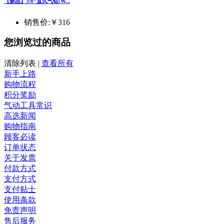
【新品】3/8”直式气钻:W...
销售价:
￥316
您浏览过的商品
清除列表
|
查看所有
新手上路
购物流程
积分奖励
气动工具常识
高选新闻
购物指南
顾客必读
订单状态
关于发票
付款方式
支付方式
支付贴士
使用条款
免责声明
售后服务