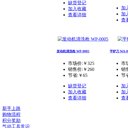
缺货登记
加
加入收藏
加
查看详细
查
发动机清洗枪 WP-0005
平铲刀 WA-0
市场价:￥325
市场
销售价:
￥260
销
节省:
￥65
节省
缺货登记
加
加入收藏
加
查看详细
查
新手上路
购物流程
积分奖励
气动工具常识