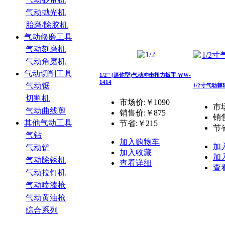
气动抛光机
胎磨/除胶机
气动修磨工具
气动刻磨机
气动角磨机
气动切削工具
1/2" (迷你型)气动冲击扭力扳手 WW-
1414
气动锯
1/2寸气动棘
切割机
市场价:￥1090
市场
气动曲线剪
销售价:
￥875
销
其他气动工具
节省:
￥215
节省
气钻
加入购物车
加
气动铲
加入收藏
加
气动除锈机
查看详细
查
气动拉钉机
气动喷漆枪
气动黄油枪
综合系列