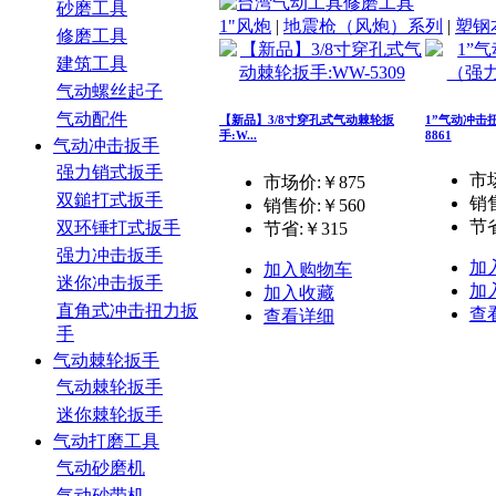
砂磨工具
1"风炮
|
地震枪（风炮）系列
|
塑钢
修磨工具
建筑工具
气动螺丝起子
气动配件
【新品】3/8寸穿孔式气动棘轮扳
1”气动冲击
手:W...
8861
气动冲击扳手
强力销式扳手
市场
市场价:￥875
双鎚打式扳手
销
销售价:
￥560
节省
双环锤打式扳手
节省:
￥315
强力冲击扳手
加
加入购物车
迷你冲击扳手
加
加入收藏
直角式冲击扭力扳
查
查看详细
手
气动棘轮扳手
气动棘轮扳手
迷你棘轮扳手
气动打磨工具
气动砂磨机
气动砂带机