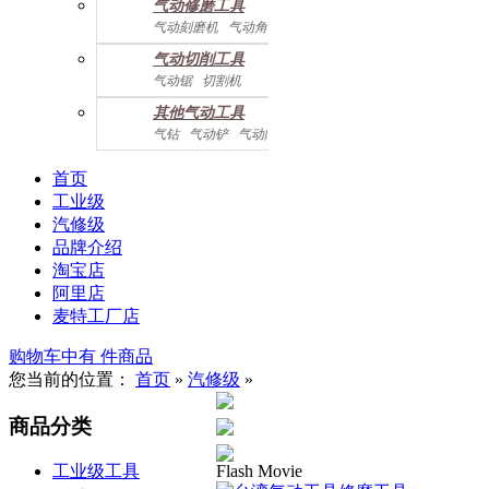
气动修磨工具
气动刻磨机
气动角磨机
气动切削工具
气动锯
切割机
气动曲线剪
其他气动工具
气钻
气动铲
气动除锈机
气动拉钉机
气动喷漆枪
气动黄油枪
综合系列
首页
工业级
汽修级
品牌介绍
淘宝店
阿里店
麦特工厂店
购物车中有
件商品
您当前的位置：
首页
»
汽修级
»
商品分类
Flash Movie
工业级工具