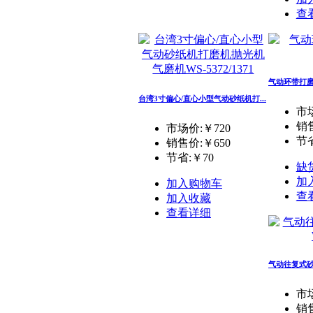
查
气动环带打磨机
台湾3寸偏心/直心小型气动砂纸机打...
市场
销
市场价:￥720
节省
销售价:
￥650
节省:
￥70
缺
加
加入购物车
查
加入收藏
查看详细
气动往复式砂轮
市场
销