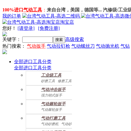
100%进口
气动工具
：
来自台湾，美国，德国等... 汽修级/工业
我的订单
淘宝店
您好
！
[请登录]
[免费注册]
关键字：
高级搜索
热门搜索：
气动扳手
气动拉钉枪
气动螺丝刀
气动抛光机
气钻
全部进口工具分类
全部进口工具分类
工业级工具
砂磨工具
修磨工具
建筑工具
气动螺丝起子
气动冲击扳手
气动配件
强力销式扳手
双鎚打式扳手
气动棘轮扳手
双环锤打式扳手
气动棘轮扳手
强力冲击扳手
迷你棘轮扳手
迷你冲击扳手
气动打磨工具
直角式冲击扭力扳手
气动砂磨机
气动砂带机
气动抛光机
胎磨/除胶机