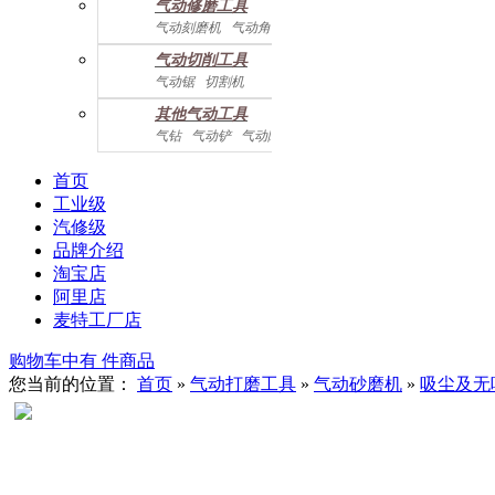
气动修磨工具
气动刻磨机
气动角磨机
气动切削工具
气动锯
切割机
气动曲线剪
其他气动工具
气钻
气动铲
气动除锈机
气动拉钉机
气动喷漆枪
气动黄油枪
综合系列
首页
工业级
汽修级
品牌介绍
淘宝店
阿里店
麦特工厂店
购物车中有
件商品
您当前的位置：
首页
»
气动打磨工具
»
气动砂磨机
»
吸尘及无