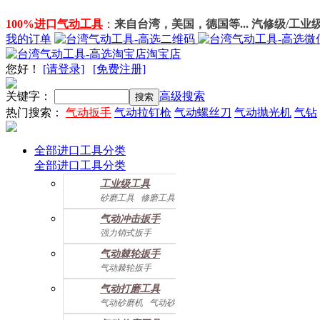
100%进口
气动工具
：
来自台湾，美国，德国等... 汽修级/工业
我的订单
淘宝店
您好
！
[请登录]
[免费注册]
关键字：
高级搜索
热门搜索：
气动扳手
气动拉钉枪
气动螺丝刀
气动抛光机
气钻
全部进口工具分类
全部进口工具分类
工业级工具
砂磨工具
修磨工具
建筑工具
气动螺丝起子
气动冲击扳手
气动配件
强力销式扳手
双鎚打式扳手
气动棘轮扳手
双环锤打式扳手
气动棘轮扳手
强力冲击扳手
迷你棘轮扳手
迷你冲击扳手
气动打磨工具
直角式冲击扭力扳手
气动砂磨机
气动砂带机
气动抛光机
胎磨/除胶机