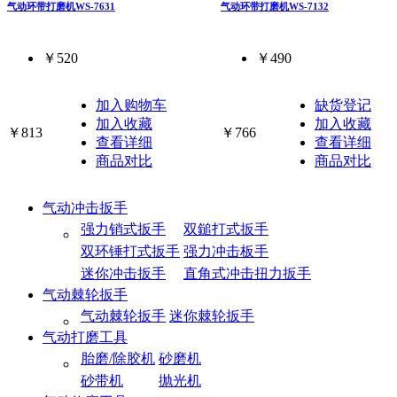
气动环带打磨机WS-7631
气动环带打磨机WS-7132
￥520
￥490
加入购物车
缺货登记
加入收藏
加入收藏
￥813
￥766
查看详细
查看详细
商品对比
商品对比
气动冲击扳手
强力销式扳手
双鎚打式扳手
双环锤打式扳手
强力冲击板手
迷你冲击扳手
直角式冲击扭力扳手
气动棘轮扳手
气动棘轮扳手
迷你棘轮扳手
气动打磨工具
胎磨/除胶机
砂磨机
砂带机
抛光机