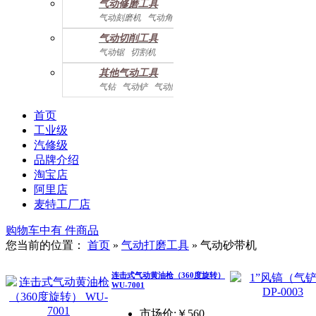
气动修磨工具
气动刻磨机
气动角磨机
气动切削工具
气动锯
切割机
气动曲线剪
其他气动工具
气钻
气动铲
气动除锈机
气动拉钉机
气动喷漆枪
气动黄油枪
综合系列
首页
工业级
汽修级
品牌介绍
淘宝店
阿里店
麦特工厂店
购物车中有
件商品
您当前的位置：
首页
»
气动打磨工具
»
气动砂带机
连击式气动黄油枪（360度旋转）
WU-7001
市场价:￥560