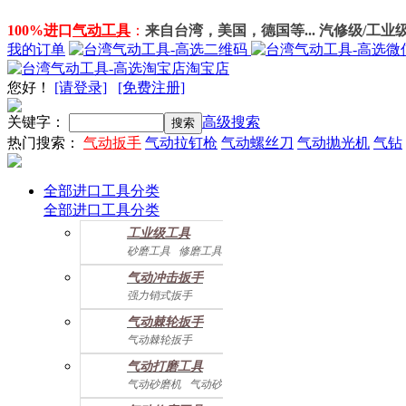
100%进口
气动工具
：
来自台湾，美国，德国等... 汽修级/工业
我的订单
淘宝店
您好
！
[请登录]
[免费注册]
关键字：
高级搜索
热门搜索：
气动扳手
气动拉钉枪
气动螺丝刀
气动抛光机
气钻
全部进口工具分类
全部进口工具分类
工业级工具
砂磨工具
修磨工具
建筑工具
气动螺丝起子
气动冲击扳手
气动配件
强力销式扳手
双鎚打式扳手
气动棘轮扳手
双环锤打式扳手
气动棘轮扳手
强力冲击扳手
迷你棘轮扳手
迷你冲击扳手
气动打磨工具
直角式冲击扭力扳手
气动砂磨机
气动砂带机
气动抛光机
胎磨/除胶机