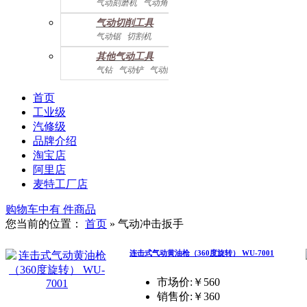
气动刻磨机
气动角磨机
气动切削工具
气动锯
切割机
气动曲线剪
其他气动工具
气钻
气动铲
气动除锈机
气动拉钉机
气动喷漆枪
气动黄油枪
综合系列
首页
工业级
汽修级
品牌介绍
淘宝店
阿里店
麦特工厂店
购物车中有
件商品
您当前的位置：
首页
»
气动冲击扳手
连击式气动黄油枪（360度旋转） WU-7001
市场价:￥560
销售价:
￥360