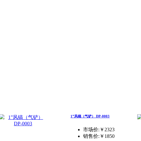
1”风镐（气铲） DP-0003
市场价:￥2323
销售价:
￥1850