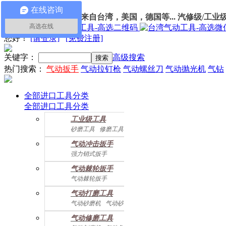
在线咨询
100%进口
气动工具
：
来自台湾，美国，德国等... 汽修级/工业
高选在线
我的订单
您好
！
[请登录]
[免费注册]
关键字：
高级搜索
热门搜索：
气动扳手
气动拉钉枪
气动螺丝刀
气动抛光机
气钻
全部进口工具分类
全部进口工具分类
工业级工具
砂磨工具
修磨工具
建筑工具
气动螺丝起子
气动冲击扳手
气动配件
强力销式扳手
双鎚打式扳手
气动棘轮扳手
双环锤打式扳手
气动棘轮扳手
强力冲击扳手
迷你棘轮扳手
迷你冲击扳手
气动打磨工具
直角式冲击扭力扳手
气动砂磨机
气动砂带机
气动抛光机
胎磨/除胶机
气动修磨工具