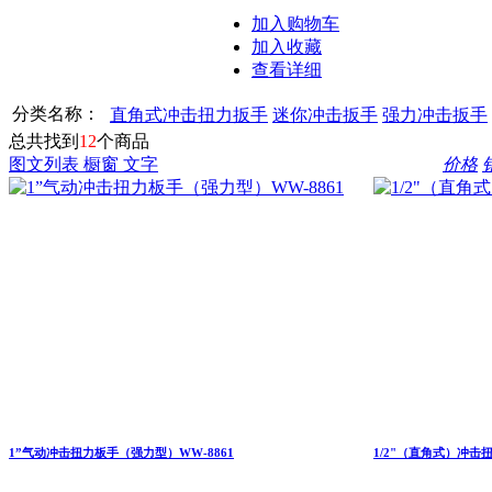
加入购物车
加入收藏
查看详细
分类名称：
直角式冲击扭力扳手
迷你冲击扳手
强力冲击扳手
总共找到
12
个商品
图文列表
橱窗
文字
价格
1”气动冲击扭力板手（强力型）WW-8861
1/2"（直角式）冲击扭