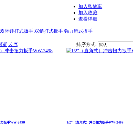
加入购物车
加入收藏
查看详细
双环锤打式扳手
双鎚打式扳手
强力销式扳手
销量
人气
排序方式:
力扳手WW-2498
1/2"（直角式）冲击扭力扳手WW-2499