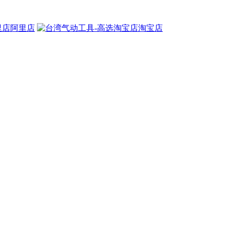
阿里店
淘宝店