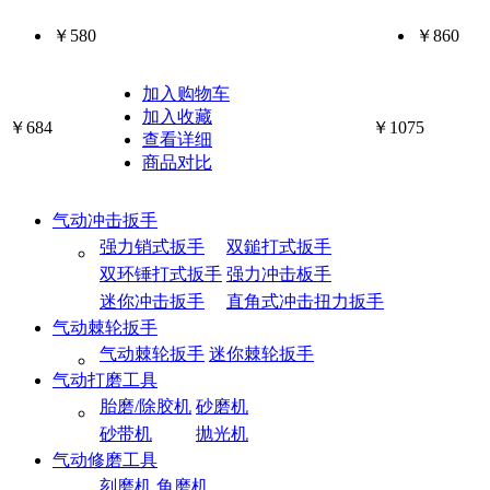
￥580
￥860
加入购物车
加入收藏
￥684
￥1075
查看详细
商品对比
气动冲击扳手
强力销式扳手
双鎚打式扳手
双环锤打式扳手
强力冲击板手
迷你冲击扳手
直角式冲击扭力扳手
气动棘轮扳手
气动棘轮扳手
迷你棘轮扳手
气动打磨工具
胎磨/除胶机
砂磨机
砂带机
抛光机
气动修磨工具
刻磨机
角磨机