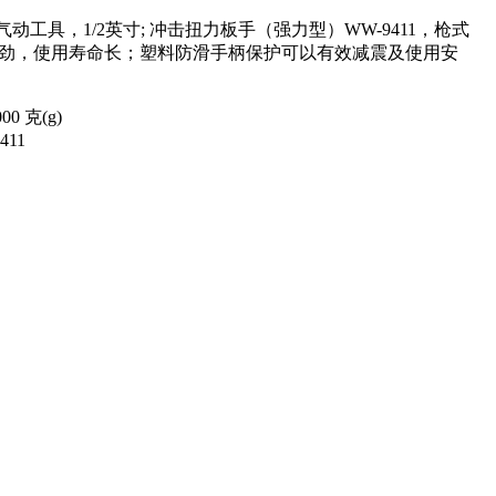
气动工具，1/2英寸; 冲击扭力板手（强力型）WW-9411，枪式
劲，使用寿命长；塑料防滑手柄保护可以有效减震及使用安
000
克(g)
411