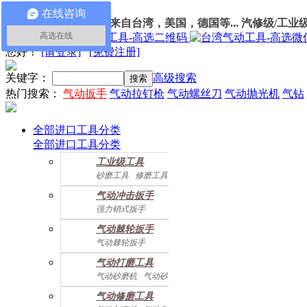
在线咨询
100%进口
气动工具
：
来自台湾，美国，德国等... 汽修级/工业
高选在线
我的订单
您好
！
[请登录]
[免费注册]
关键字：
高级搜索
热门搜索：
气动扳手
气动拉钉枪
气动螺丝刀
气动抛光机
气钻
全部进口工具分类
全部进口工具分类
工业级工具
砂磨工具
修磨工具
建筑工具
气动螺丝起子
气动冲击扳手
气动配件
强力销式扳手
双鎚打式扳手
气动棘轮扳手
双环锤打式扳手
气动棘轮扳手
强力冲击扳手
迷你棘轮扳手
迷你冲击扳手
气动打磨工具
直角式冲击扭力扳手
气动砂磨机
气动砂带机
气动抛光机
胎磨/除胶机
气动修磨工具