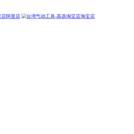
阿里店
淘宝店