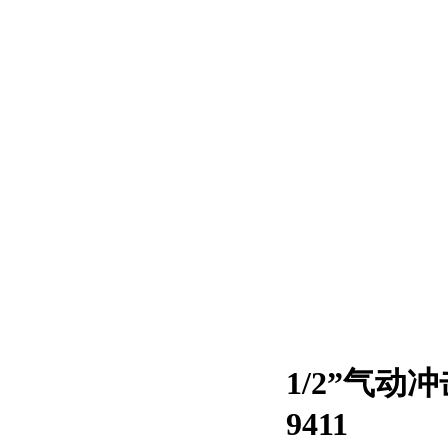
1/2”气
9411