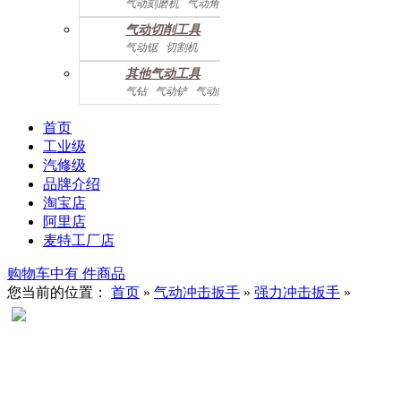
气动刻磨机
气动角磨机
气动切削工具
气动锯
切割机
气动曲线剪
其他气动工具
气钻
气动铲
气动除锈机
气动拉钉机
气动喷漆枪
气动黄油枪
综合系列
首页
工业级
汽修级
品牌介绍
淘宝店
阿里店
麦特工厂店
购物车中有
件商品
您当前的位置：
首页
»
气动冲击扳手
»
强力冲击扳手
»