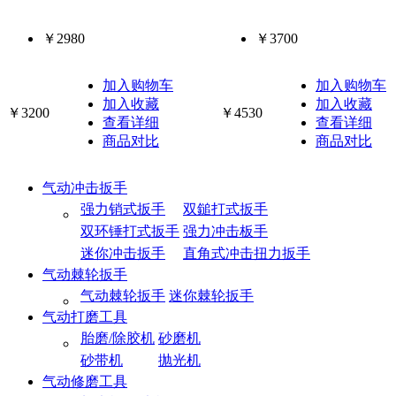
￥2980
￥3700
加入购物车
加入购物车
加入收藏
加入收藏
￥3200
￥4530
查看详细
查看详细
商品对比
商品对比
气动冲击扳手
强力销式扳手
双鎚打式扳手
双环锤打式扳手
强力冲击板手
迷你冲击扳手
直角式冲击扭力扳手
气动棘轮扳手
气动棘轮扳手
迷你棘轮扳手
气动打磨工具
胎磨/除胶机
砂磨机
砂带机
抛光机
气动修磨工具