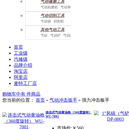
气动修磨工具
气动刻磨机
气动角磨机
气动切削工具
气动锯
切割机
气动曲线剪
其他气动工具
气钻
气动铲
气动除锈机
气动拉钉机
气动喷漆枪
气动黄油枪
综合系列
首页
工业级
汽修级
品牌介绍
淘宝店
阿里店
麦特工厂店
购物车中有
件商品
您当前的位置：
首页
»
气动冲击扳手
»
强力冲击板手
连击式气动黄油枪（360度旋转）
WU-7001
市场价:￥560