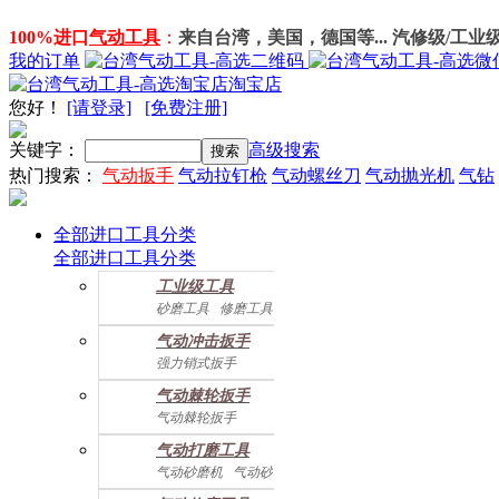
100%进口
气动工具
：
来自台湾，美国，德国等... 汽修级/工业
我的订单
淘宝店
您好
！
[请登录]
[免费注册]
关键字：
高级搜索
热门搜索：
气动扳手
气动拉钉枪
气动螺丝刀
气动抛光机
气钻
全部进口工具分类
全部进口工具分类
工业级工具
砂磨工具
修磨工具
建筑工具
气动螺丝起子
气动冲击扳手
气动配件
强力销式扳手
双鎚打式扳手
气动棘轮扳手
双环锤打式扳手
气动棘轮扳手
强力冲击扳手
迷你棘轮扳手
迷你冲击扳手
气动打磨工具
直角式冲击扭力扳手
气动砂磨机
气动砂带机
气动抛光机
胎磨/除胶机