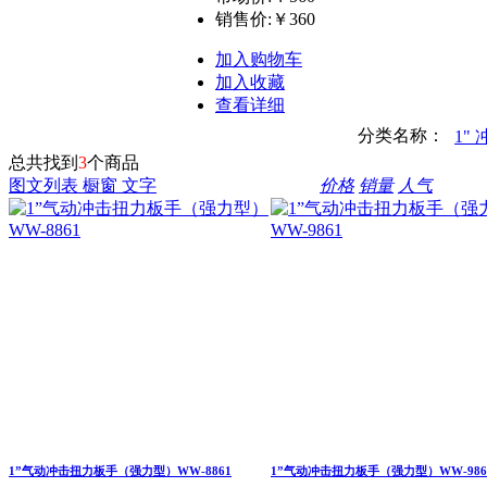
销售价:
￥360
加入购物车
加入收藏
查看详细
分类名称：
1"
总共找到
3
个商品
图文列表
橱窗
文字
价格
销量
人气
1”气动冲击扭力板手（强力型）WW-8861
1”气动冲击扭力板手（强力型）WW-986