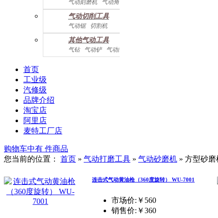
气动刻磨机
气动角磨机
气动切削工具
气动锯
切割机
气动曲线剪
其他气动工具
气钻
气动铲
气动除锈机
气动拉钉机
气动喷漆枪
气动黄油枪
综合系列
首页
工业级
汽修级
品牌介绍
淘宝店
阿里店
麦特工厂店
购物车中有
件商品
您当前的位置：
首页
»
气动打磨工具
»
气动砂磨机
»
方型砂磨
连击式气动黄油枪（360度旋转） WU-7001
市场价:￥560
销售价:
￥360