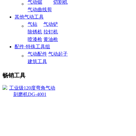
气动锯
切割机
气动曲线剪
其他气动工具
气钻
气动铲
除锈机
拉钉机
喷漆枪
黄油枪
配件·特殊工具组
气动配件
气动起子
建筑工具
畅销工具