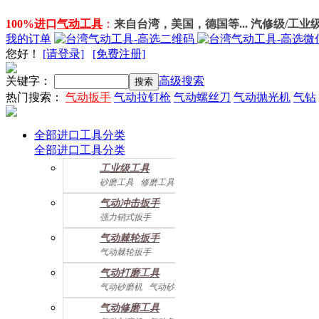
100%进口
气动工具
：
来自台湾，美国，德国等... 汽修级/工业
我的订单
您好
！
[请登录]
[免费注册]
关键字：
高级搜索
热门搜索：
气动扳手
气动拉钉枪
气动螺丝刀
气动抛光机
气钻
全部进口工具分类
全部进口工具分类
工业级工具
砂磨工具
修磨工具
建筑工具
气动螺丝起子
气动冲击扳手
气动配件
强力销式扳手
双鎚打式扳手
气动棘轮扳手
双环锤打式扳手
气动棘轮扳手
强力冲击扳手
迷你棘轮扳手
迷你冲击扳手
气动打磨工具
直角式冲击扭力扳手
气动砂磨机
气动砂带机
气动抛光机
胎磨/除胶机
气动修磨工具