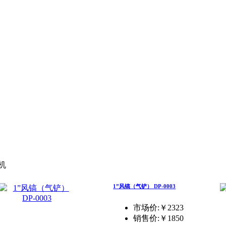
机
1”风镐（气铲） DP-0003
市场价:￥2323
销售价:
￥1850