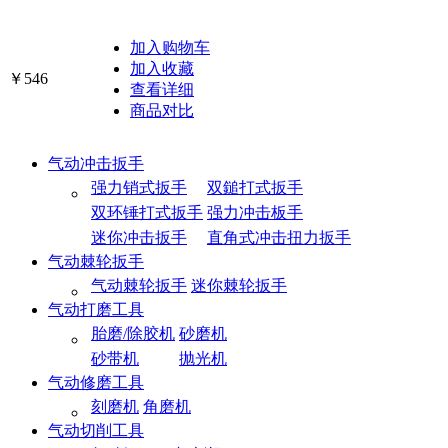
加入购物车
加入收藏
￥546
查看详细
商品对比
气动冲击扳手
强力销式扳手
双鎚打式扳手
双环锤打式扳手
强力冲击板手
迷你冲击扳手
直角式冲击扭力扳手
气动棘轮扳手
气动棘轮扳手
迷你棘轮扳手
气动打磨工具
胎磨/除胶机
砂磨机
砂带机
抛光机
气动修磨工具
刻磨机
角磨机
气动切削工具