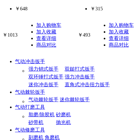
￥648
￥315
加入购物车
加入购物车
加入收藏
加入收藏
￥1013
￥493
查看详细
查看详细
商品对比
商品对比
气动冲击扳手
强力销式扳手
双鎚打式扳手
双环锤打式扳手
强力冲击板手
迷你冲击扳手
直角式冲击扭力扳手
气动棘轮扳手
气动棘轮扳手
迷你棘轮扳手
气动打磨工具
胎磨/除胶机
砂磨机
砂带机
抛光机
气动修磨工具
刻磨机
角磨机