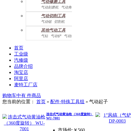
气动修磨工具
气动刻磨机
气动角磨机
气动切削工具
气动锯
切割机
气动曲线剪
其他气动工具
气钻
气动铲
气动除锈机
气动拉钉机
气动喷漆枪
气动黄油枪
综合系列
首页
工业级
汽修级
品牌介绍
淘宝店
阿里店
麦特工厂店
购物车中有
件商品
您当前的位置：
首页
»
配件·特殊工具组
»
气动起子
连击式气动黄油枪（360度旋转）
WU-7001
市场价:￥560