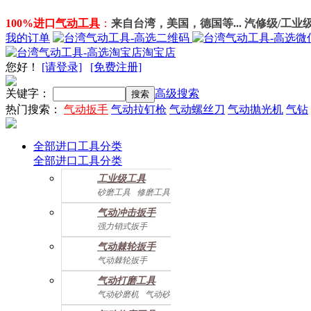
100%进口
气动工具
：
来自台湾，美国，德国等... 汽修级/工业
我的订单
淘宝店
您好
！
[请登录]
[免费注册]
关键字：
高级搜索
热门搜索：
气动扳手
气动拉钉枪
气动螺丝刀
气动抛光机
气钻
全部进口工具分类
全部进口工具分类
工业级工具
砂磨工具
修磨工具
建筑工具
气动螺丝起子
气动冲击扳手
气动配件
强力销式扳手
双鎚打式扳手
气动棘轮扳手
双环锤打式扳手
气动棘轮扳手
强力冲击扳手
迷你棘轮扳手
迷你冲击扳手
气动打磨工具
直角式冲击扭力扳手
气动砂磨机
气动砂带机
气动抛光机
胎磨/除胶机