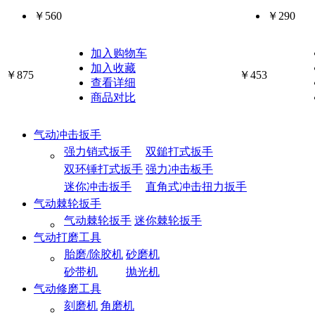
￥560
￥290
加入购物车
加入收藏
￥875
￥453
查看详细
商品对比
气动冲击扳手
强力销式扳手
双鎚打式扳手
双环锤打式扳手
强力冲击板手
迷你冲击扳手
直角式冲击扭力扳手
气动棘轮扳手
气动棘轮扳手
迷你棘轮扳手
气动打磨工具
胎磨/除胶机
砂磨机
砂带机
抛光机
气动修磨工具
刻磨机
角磨机