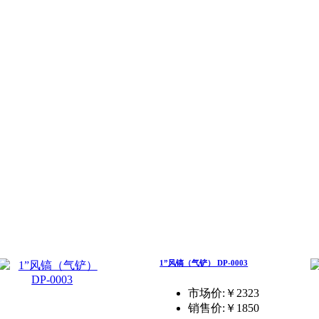
1”风镐（气铲） DP-0003
市场价:￥2323
销售价:
￥1850