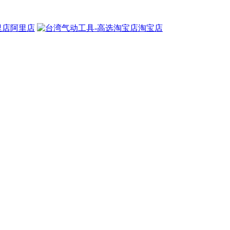
阿里店
淘宝店