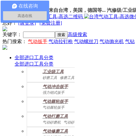
在线咨询
100%进口
气动工具
：
来自台湾，美国，德国等... 汽修级/工业
高选在线
我的订单
您好
！
[请登录]
[免费注册]
关键字：
高级搜索
热门搜索：
气动扳手
气动拉钉枪
气动螺丝刀
气动抛光机
气钻
全部进口工具分类
全部进口工具分类
工业级工具
砂磨工具
修磨工具
建筑工具
气动螺丝起子
气动冲击扳手
气动配件
强力销式扳手
双鎚打式扳手
气动棘轮扳手
双环锤打式扳手
气动棘轮扳手
强力冲击扳手
迷你棘轮扳手
迷你冲击扳手
气动打磨工具
直角式冲击扭力扳手
气动砂磨机
气动砂带机
气动抛光机
胎磨/除胶机
气动修磨工具