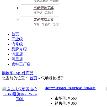
气动刻磨机
气动角磨机
气动切削工具
气动锯
切割机
气动曲线剪
其他气动工具
气钻
气动铲
气动除锈机
气动拉钉机
气动喷漆枪
气动黄油枪
综合系列
首页
工业级
汽修级
品牌介绍
淘宝店
阿里店
麦特工厂店
购物车中有
件商品
您当前的位置：
首页
»
气动棘轮扳手
连击式气动黄油枪（360度旋转） WU-7001
市场价:￥560
销售价:
￥360