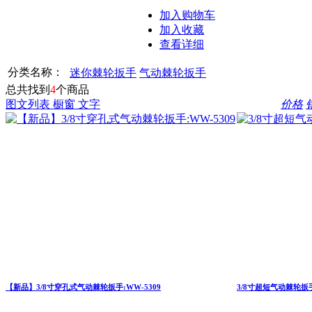
加入购物车
加入收藏
查看详细
分类名称：
迷你棘轮扳手
气动棘轮扳手
总共找到
4
个商品
图文列表
橱窗
文字
价格
【新品】3/8寸穿孔式气动棘轮扳手:WW-5309
3/8寸超短气动棘轮扳手