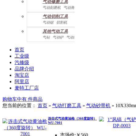
气动修磨工具
气动刻磨机
气动角磨机
气动切削工具
气动锯
切割机
气动曲线剪
其他气动工具
气钻
气动铲
气动除锈机
气动拉钉机
气动喷漆枪
气动黄油枪
综合系列
首页
工业级
汽修级
品牌介绍
淘宝店
阿里店
麦特工厂店
购物车中有
件商品
您当前的位置：
首页
»
气动打磨工具
»
气动砂带机
»
10X33
连击式气动黄油枪（360度旋转）
WU-7001
市场价:￥560