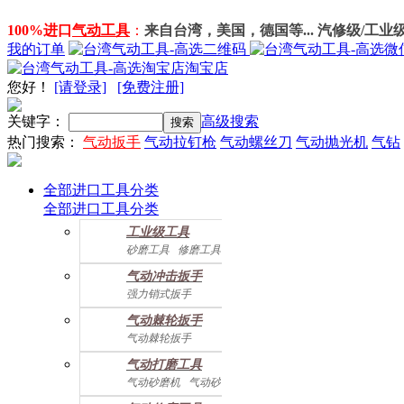
100%进口
气动工具
：
来自台湾，美国，德国等... 汽修级/工业
我的订单
淘宝店
您好
！
[请登录]
[免费注册]
关键字：
高级搜索
热门搜索：
气动扳手
气动拉钉枪
气动螺丝刀
气动抛光机
气钻
全部进口工具分类
全部进口工具分类
工业级工具
砂磨工具
修磨工具
建筑工具
气动螺丝起子
气动冲击扳手
气动配件
强力销式扳手
双鎚打式扳手
气动棘轮扳手
双环锤打式扳手
气动棘轮扳手
强力冲击扳手
迷你棘轮扳手
迷你冲击扳手
气动打磨工具
直角式冲击扭力扳手
气动砂磨机
气动砂带机
气动抛光机
胎磨/除胶机