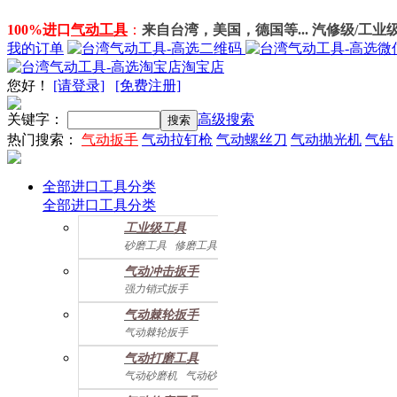
100%进口
气动工具
：
来自台湾，美国，德国等... 汽修级/工业
我的订单
淘宝店
您好
！
[请登录]
[免费注册]
关键字：
高级搜索
热门搜索：
气动扳手
气动拉钉枪
气动螺丝刀
气动抛光机
气钻
全部进口工具分类
全部进口工具分类
工业级工具
砂磨工具
修磨工具
建筑工具
气动螺丝起子
气动冲击扳手
气动配件
强力销式扳手
双鎚打式扳手
气动棘轮扳手
双环锤打式扳手
气动棘轮扳手
强力冲击扳手
迷你棘轮扳手
迷你冲击扳手
气动打磨工具
直角式冲击扭力扳手
气动砂磨机
气动砂带机
气动抛光机
胎磨/除胶机