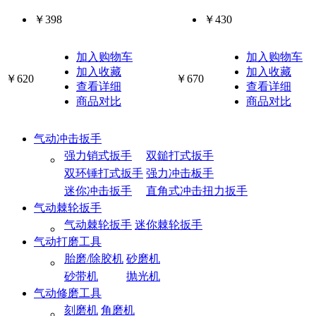
￥398
￥430
加入购物车
加入购物车
加入收藏
加入收藏
￥620
￥670
查看详细
查看详细
商品对比
商品对比
气动冲击扳手
强力销式扳手
双鎚打式扳手
双环锤打式扳手
强力冲击板手
迷你冲击扳手
直角式冲击扭力扳手
气动棘轮扳手
气动棘轮扳手
迷你棘轮扳手
气动打磨工具
胎磨/除胶机
砂磨机
砂带机
抛光机
气动修磨工具
刻磨机
角磨机