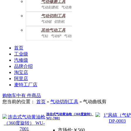
气动修磨工具
气动刻磨机
气动角磨机
气动切削工具
气动锯
切割机
气动曲线剪
其他气动工具
气钻
气动铲
气动除锈机
气动拉钉机
气动喷漆枪
气动黄油枪
综合系列
首页
工业级
汽修级
品牌介绍
淘宝店
阿里店
麦特工厂店
购物车中有
件商品
您当前的位置：
首页
»
气动切削工具
»
气动曲线剪
连击式气动黄油枪（360度旋转）
WU-7001
市场价:￥560