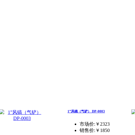
1”风镐（气铲） DP-0003
市场价:￥2323
销售价:
￥1850