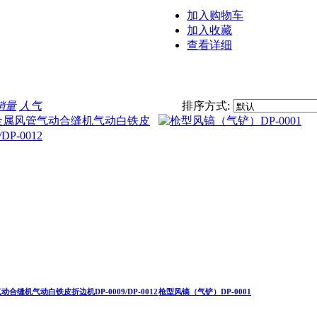
加入购物车
加入收藏
查看详细
销量
人气
排序方式:
缝机气动白铁皮折边机DP-0009/DP-0012
枪型风镐（气铲）DP-0001