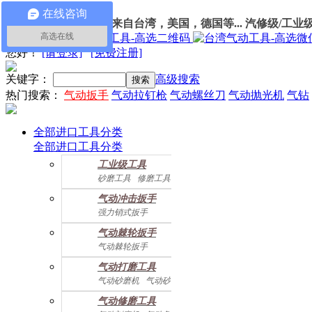
在线咨询
100%进口
气动工具
：
来自台湾，美国，德国等... 汽修级/工业
高选在线
我的订单
您好
！
[请登录]
[免费注册]
关键字：
高级搜索
热门搜索：
气动扳手
气动拉钉枪
气动螺丝刀
气动抛光机
气钻
全部进口工具分类
全部进口工具分类
工业级工具
砂磨工具
修磨工具
建筑工具
气动螺丝起子
气动冲击扳手
气动配件
强力销式扳手
双鎚打式扳手
气动棘轮扳手
双环锤打式扳手
气动棘轮扳手
强力冲击扳手
迷你棘轮扳手
迷你冲击扳手
气动打磨工具
直角式冲击扭力扳手
气动砂磨机
气动砂带机
气动抛光机
胎磨/除胶机
气动修磨工具