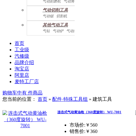
气动刻磨机
气动角磨机
气动切削工具
气动锯
切割机
气动曲线剪
其他气动工具
气钻
气动铲
气动除锈机
气动拉钉机
气动喷漆枪
气动黄油枪
综合系列
首页
工业级
汽修级
品牌介绍
淘宝店
阿里店
麦特工厂店
购物车中有
件商品
您当前的位置：
首页
»
配件·特殊工具组
»
建筑工具
连击式气动黄油枪（360度旋转） WU-7001
市场价:￥560
销售价:
￥360