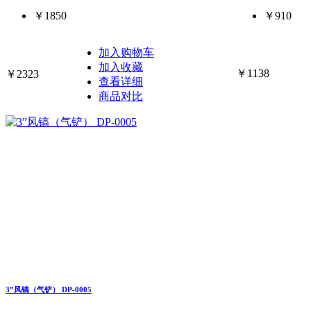
￥1850
￥910
加入购物车
加入收藏
￥1138
￥2323
查看详细
商品对比
3”风镐（气铲） DP-0005