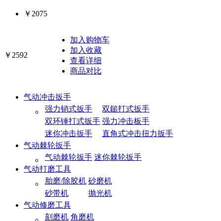
￥2075
加入购物车
加入收藏
￥2592
查看详细
商品对比
气动冲击扳手
强力销式扳手
双鎚打式扳手
双环锤打式扳手
强力冲击板手
迷你冲击扳手
直角式冲击扭力扳手
气动棘轮扳手
气动棘轮扳手
迷你棘轮扳手
气动打磨工具
胎磨/除胶机
砂磨机
砂带机
抛光机
气动修磨工具
刻磨机
角磨机