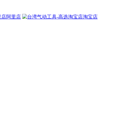
阿里店
淘宝店