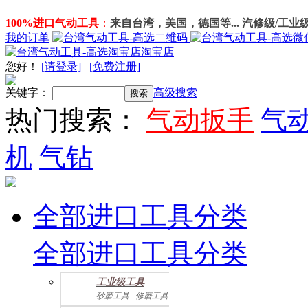
100%进口
气动工具
：
来自台湾，美国，德国等... 汽修级/工业
我的订单
淘宝店
您好
！
[请登录]
[免费注册]
关键字：
高级搜索
热门搜索：
气动扳手
气
机
气钻
全部进口工具分类
全部进口工具分类
工业级工具
砂磨工具
修磨工具
建筑工具
气动螺丝起子