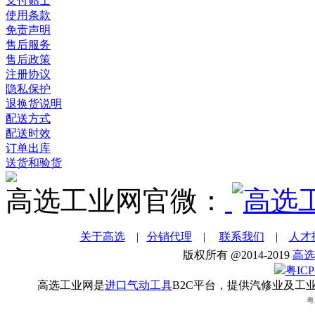
支付贴士
使用条款
免责声明
售后服务
售后政策
注册协议
隐私保护
退换货说明
配送方式
配送时效
订单出库
送货和验货
高选工业网官微：
关于高选
|
分销代理
|
联系我们
|
人才
版权所有 @2014-2019
高选
粤ICP
高选工业网是
进口气动工具
B2C平台，提供汽修业及工
粤