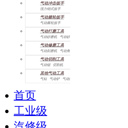
气动冲击扳手
气动配件
强力销式扳手
双鎚打式扳手
气动棘轮扳手
双环锤打式扳手
气动棘轮扳手
强力冲击扳手
迷你棘轮扳手
迷你冲击扳手
气动打磨工具
直角式冲击扭力扳手
气动砂磨机
气动砂带机
气动抛光机
胎磨/除胶机
气动修磨工具
气动刻磨机
气动角磨机
气动切削工具
气动锯
切割机
气动曲线剪
其他气动工具
气钻
气动铲
气动除锈机
气动拉钉机
气动喷漆枪
气动黄油枪
综合系列
首页
工业级
汽修级